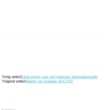
Facebook
Twitter
Pinterest
WhatsApp
Vorig artikel
Klein prijsje voor veel geprezen Spinozabiografie
Volgend artikel
Juliette van Ardenne uit GTST