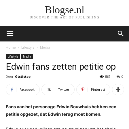
Blogse.nl
DISCOVER THE ART OF PUBLISHING
Home
Lifestyle
Media
Lifestyle
Media
Edwin fans zetten petitie op
Door
Gtstistop
-
567
0
Facebook
Twitter
Pinterest
Fans van het personage Edwin Bouwhuis hebben een
petitie opgezet, dat Edwin terug moet komen.