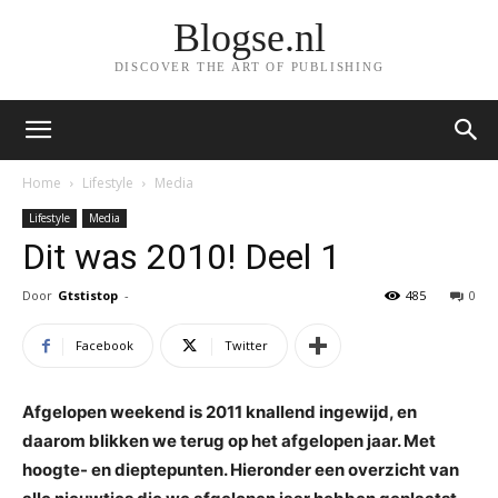
Blogse.nl
DISCOVER THE ART OF PUBLISHING
Home
Lifestyle
Media
Lifestyle
Media
Dit was 2010! Deel 1
Door
Gtstistop
-
485
0
Facebook
Twitter
Afgelopen weekend is 2011 knallend ingewijd, en
daarom blikken we terug op het afgelopen jaar. Met
hoogte- en dieptepunten. Hieronder een overzicht van