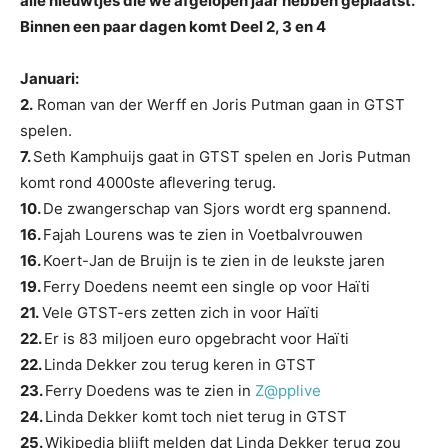
alle nieuwtjes die we afgelopen jaar hebben geplaatst.
Binnen een paar dagen komt Deel 2, 3 en 4
Januari:
2.
Roman van der Werff en Joris Putman gaan in GTST
spelen.
7.
Seth Kamphuijs gaat in GTST spelen en Joris Putman
komt rond 4000ste aflevering terug.
10.
De zwangerschap van Sjors wordt erg spannend.
16.
Fajah Lourens was te zien in Voetbalvrouwen
16.
Koert-Jan de Bruijn is te zien in de leukste jaren
19.
Ferry Doedens neemt een single op voor Haïti
21.
Vele GTST-ers zetten zich in voor Haïti
22.
Er is 83 miljoen euro opgebracht voor Haïti
22.
Linda Dekker zou terug keren in GTST
23.
Ferry Doedens was te zien in
Z@pplive
24.
Linda Dekker komt toch niet terug in GTST
25.
Wikipedia blijft melden dat Linda Dekker terug zou