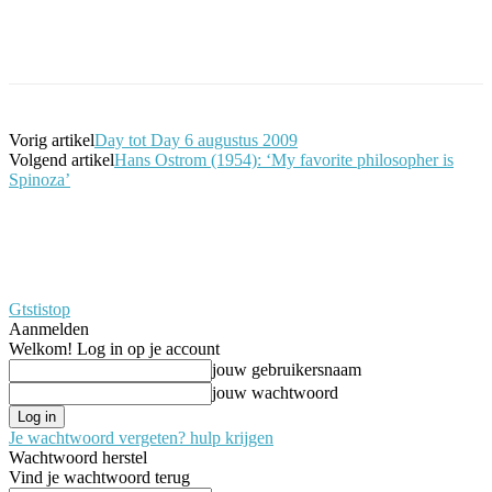
Facebook
Twitter
Pinterest
WhatsApp
Vorig artikel
Day tot Day 6 augustus 2009
Volgend artikel
Hans Ostrom (1954): ‘My favorite philosopher is
Spinoza’
Gtstistop
Aanmelden
Welkom! Log in op je account
jouw gebruikersnaam
jouw wachtwoord
Je wachtwoord vergeten? hulp krijgen
Wachtwoord herstel
Vind je wachtwoord terug