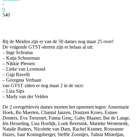
-
0
540
Facebook
Twitter
Pinterest
WhatsApp
Bij de Meiden zijn er van de 50 dames nog maar 25 over!
De volgende GTST-sterren zijn er helaas al uit:
– Inge Schrama
– Katja Schuurman
– Nikkie Plessen
– Lieke van Lexmond
– Gigi Ravelli
– Georgina Verbaan
van GTST zitten er nog maar 2 in de race:
– Liza Sips
– Marly van der Velden
De 2 overgebleven dames moeten het opnemen tegen: Annemarie
Hoek, Bo Maerten, Chantal Janzen, Doutzen Kroes, Esmee
Denters, Eva Treurniet, Fatma Genç, Gaby Blaaser, Ilse de Lange,
Iris Hesseling, Lisa Hordijk, Loek Beernink, Marieke Westenenk,
Natalie Buiters, Nicolette van Dam, Rachel Kramer, Roxeanne
Hazes, Saar Koningsberger, Steffie Zoontjes, Talisia Misiedjan,