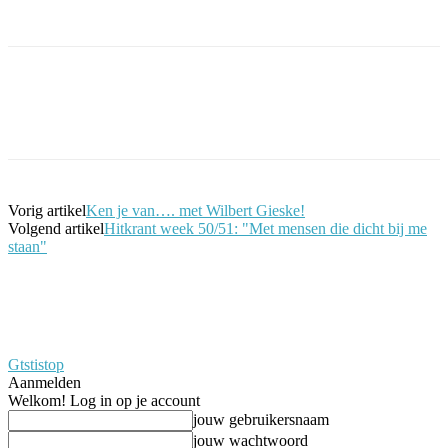
Facebook
Twitter
Pinterest
WhatsApp
Vorig artikel
Ken je van…. met Wilbert Gieske!
Volgend artikel
Hitkrant week 50/51: "Met mensen die dicht bij me
staan"
Gtstistop
Aanmelden
Welkom! Log in op je account
jouw gebruikersnaam
jouw wachtwoord