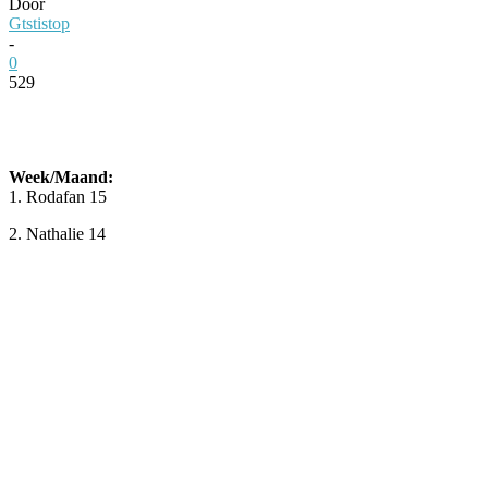
Door
Gtstistop
-
0
529
Facebook
Twitter
Pinterest
WhatsApp
Week/Maand:
1. Rodafan 15
2. Nathalie 14