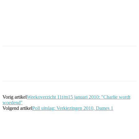
Facebook
Twitter
Pinterest
WhatsApp
Vorig artikel
Weekoverzicht 11t/m15 januari 2010: "Charlie wordt
woedend"
Volgend artikel
Poll uitslag: Verkiezingen 2010, Dames 1