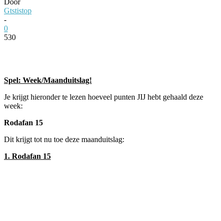
Door
Gtstistop
-
0
530
Facebook
Twitter
Pinterest
WhatsApp
Spel: Week/Maanduitslag!
Je krijgt hieronder te lezen hoeveel punten JIJ hebt gehaald deze
week:
Rodafan 15
Dit krijgt tot nu toe deze maanduitslag:
1. Rodafan 15