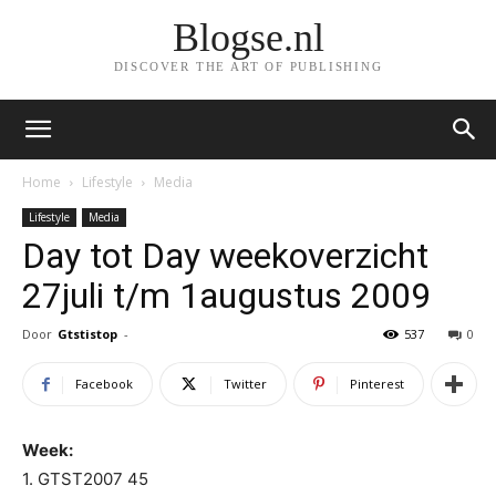
Blogse.nl
DISCOVER THE ART OF PUBLISHING
Home
Lifestyle
Media
Lifestyle
Media
Day tot Day weekoverzicht
27juli t/m 1augustus 2009
Door
Gtstistop
-
537
0
Facebook
Twitter
Pinterest
Week:
1. GTST2007 45