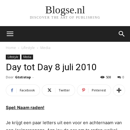
Blogse.nl
DISCOVER THE ART OF PUBLISHING
Home
Lifestyle
Media
Lifestyle
Media
Day tot Day 8 juli 2010
Door
Gtstistop
-
508
0
Facebook
Twitter
Pinterest
Spel: Naam raden!
Je krijgt een paar letters uit een voor en achternaam van