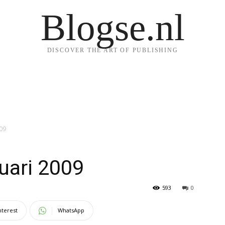
Blogse.nl
DISCOVER THE ART OF PUBLISHING
009
nuari 2009
593
0
nterest
WhatsApp