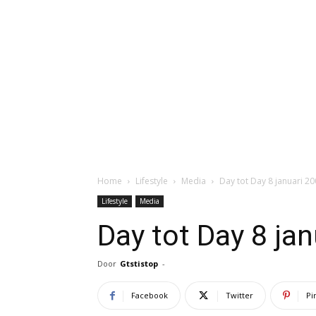
Home
Lifestyle
Media
Day tot Day 8 januari 2
Lifestyle
Media
Day tot Day 8 ja
Door
Gtstistop
-
Facebook
Twitter
Pi