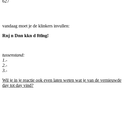
627
Facebook
Twitter
Pinterest
WhatsApp
vandaag moet je de klinkers invullen:
Rnj n Dnn kkn d fttlng!
tussenstand:
1.-
2.-
3.-
Wil je in je reactie ook even laten weten wat je van de vernieuwde
day tot day vind?