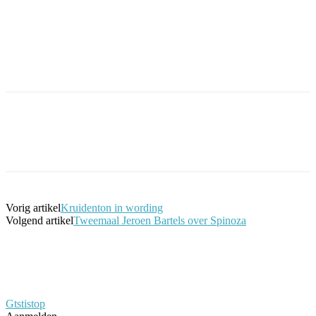
Facebook
Twitter
Pinterest
WhatsApp
Vorig artikel
Kruidenton in wording
Volgend artikel
Tweemaal Jeroen Bartels over Spinoza
Gtstistop