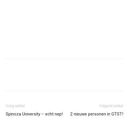
Facebook
Twitter
Pinterest
Wh
Vorig artikel
Volgend artikel
Spinoza University – echt nep!
2 nieuwe personen in GTST!