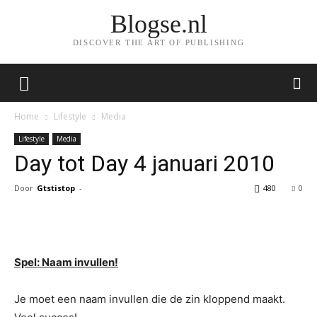
Blogse.nl
DISCOVER THE ART OF PUBLISHING
Home
Lifestyle
Media
Lifestyle
Media
Day tot Day 4 januari 2010
Door
Gtstistop
-
480
0
Facebook
Twitter
Pinterest
Wh
Spel: Naam invullen!
Je moet een naam invullen die de zin kloppend maakt.