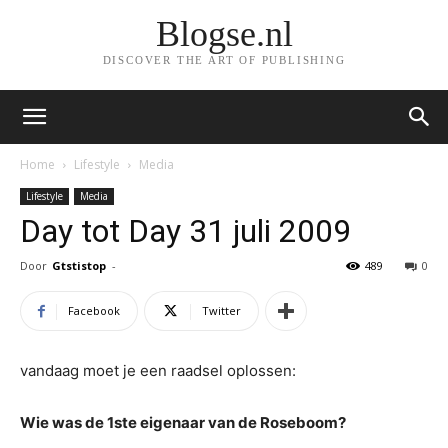
Blogse.nl
DISCOVER THE ART OF PUBLISHING
Home
Lifestyle
Media
Lifestyle
Media
Day tot Day 31 juli 2009
Door
Gtstistop
-
489
0
Facebook
Twitter
vandaag moet je een raadsel oplossen:
Wie was de 1ste eigenaar van de Roseboom?