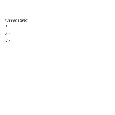
tussenstand:
1.-
2.-
3.-