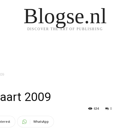
Blogse.nl
DISCOVER THE ART OF PUBLISHING
009
maart 2009
634
0
nterest
WhatsApp