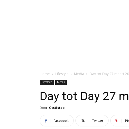
Home
Lifestyle
Media
Day tot Day 27 maart 2
Lifestyle
Media
Day tot Day 27 
Door
Gtstistop
-
Facebook
Twitter
Pi