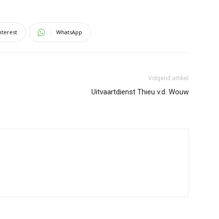
nterest
WhatsApp
Volgend artikel
Uitvaartdienst Thieu v.d. Wouw