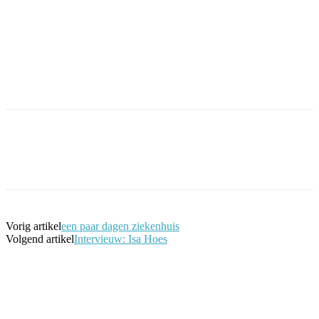
Facebook
Twitter
Pinterest
WhatsApp
Vorig artikel
een paar dagen ziekenhuis
Volgend artikel
Intervieuw: Isa Hoes