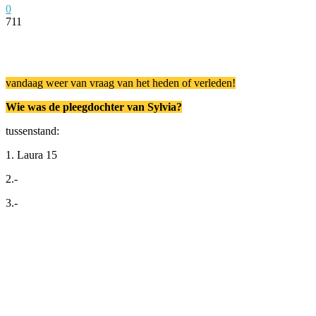
0
711
Facebook
Twitter
Pinterest
WhatsApp
vandaag weer van vraag van het heden of verleden!
Wie was de pleegdochter van Sylvia?
tussenstand:
1. Laura 15
2.-
3.-