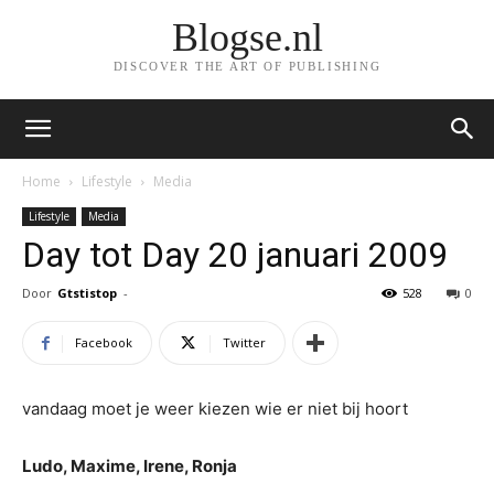
Blogse.nl
DISCOVER THE ART OF PUBLISHING
Home
Lifestyle
Media
Lifestyle
Media
Day tot Day 20 januari 2009
Door
Gtstistop
-
528
0
Facebook
Twitter
vandaag moet je weer kiezen wie er niet bij hoort
Ludo, Maxime, Irene, Ronja