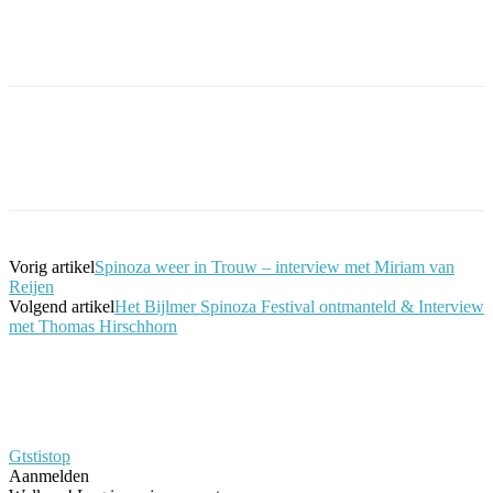
Facebook
Twitter
Pinterest
WhatsApp
Vorig artikel
Spinoza weer in Trouw – interview met Miriam van
Reijen
Volgend artikel
Het Bijlmer Spinoza Festival ontmanteld & Interview
met Thomas Hirschhorn
Gtstistop
Aanmelden