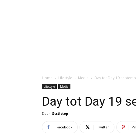
Home
Lifestyle
Media
Day tot Day 19 septemb
Lifestyle
Media
Day tot Day 19 
Door
Gtstistop
-
Facebook
Twitter
Pi