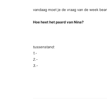
vandaag moet je de vraag van de week bea
Hoe heet het paard van Nina?
tussenstand:
1.-
2.-
3.-