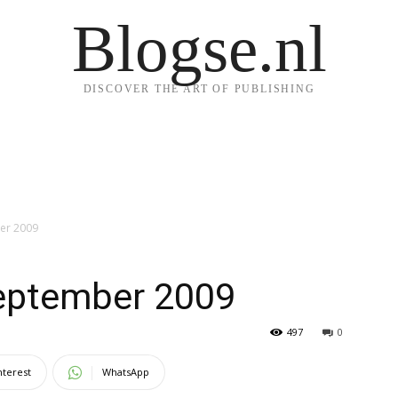
Blogse.nl
DISCOVER THE ART OF PUBLISHING
er 2009
september 2009
497
0
nterest
WhatsApp