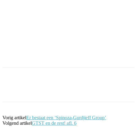
Facebook
Twitter
Pinterest
WhatsApp
Vorig artikel
Er bestaat een ‘Spinoza-Gurdjieff Group’
Volgend artikel
GTST en de rest! afl. 6