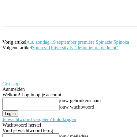
Facebook
Twitter
Pinterest
WhatsApp
Vorig artikel
A.s. zondag 19 september première Spinazie Spinoza
Volgend artikel
Spinoza University is "definitief uit de lucht"
Gtstistop
Aanmelden
Welkom! Log in op je account
jouw gebruikersnaam
jouw wachtwoord
Je wachtwoord vergeten? hulp krijgen
Wachtwoord herstel
Vind je wachtwoord terug
jouw mailadres