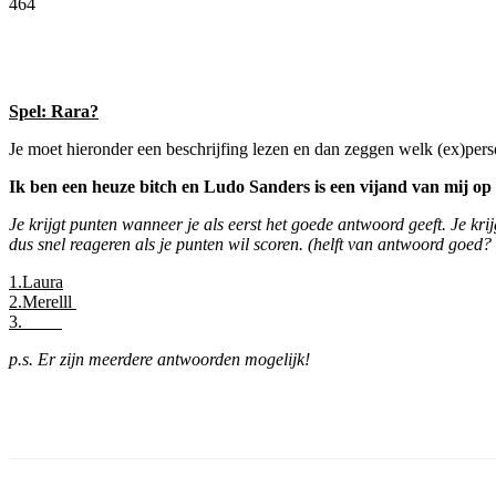
464
Facebook
Twitter
Pinterest
WhatsApp
Spel: Rara?
Je moet hieronder een beschrijfing lezen en dan zeggen welk (ex)perso
Ik ben een heuze bitch en Ludo Sanders is een vijand van mij op
Je krijgt punten wanneer je als eerst het goede antwoord geeft. Je kri
dus snel reageren als je punten wil scoren. (helft van antwoord goed?
1.Laura
2.Merelll
3.
p.s. Er zijn meerdere antwoorden mogelijk!