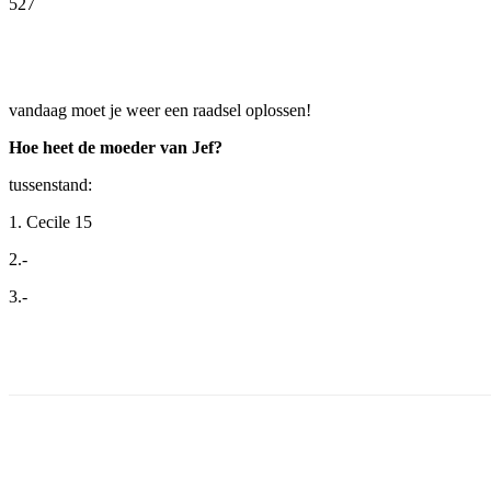
527
Facebook
Twitter
Pinterest
WhatsApp
vandaag moet je weer een raadsel oplossen!
Hoe heet de moeder van Jef?
tussenstand:
1. Cecile 15
2.-
3.-
Facebook
Twitter
Pinterest
WhatsApp