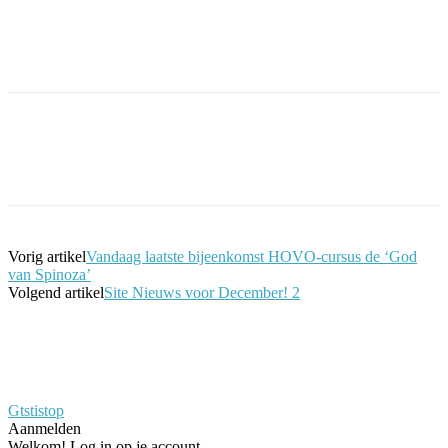
Facebook
Twitter
Pinterest
WhatsApp
Vorig artikel
Vandaag laatste bijeenkomst HOVO-cursus de ‘God
van Spinoza’
Volgend artikel
Site Nieuws voor December! 2
Gtstistop
Aanmelden
Welkom! Log in op je account