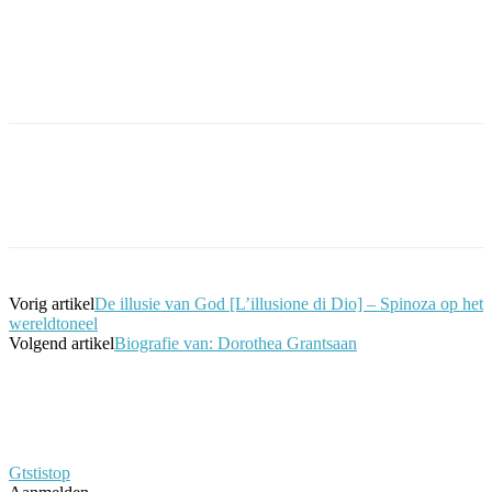
Facebook
Twitter
Pinterest
WhatsApp
Vorig artikel
De illusie van God [L’illusione di Dio] – Spinoza op het
wereldtoneel
Volgend artikel
Biografie van: Dorothea Grantsaan
Gtstistop