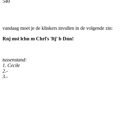
540
Facebook
Twitter
Pinterest
WhatsApp
vandaag moet je de klinkers invullen in de volgende zin:
Rnj mst lchn m Chrl's 'ftj' b Dnn!
tussenstand:
1. Cecile
2.-
3.-