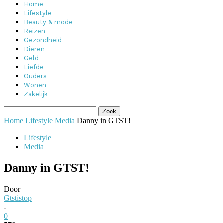
Home
Lifestyle
Beauty & mode
Reizen
Gezondheid
Dieren
Geld
Liefde
Ouders
Wonen
Zakelijk
Home
Lifestyle
Media
Danny in GTST!
Lifestyle
Media
Danny in GTST!
Door
Gtstistop
-
0