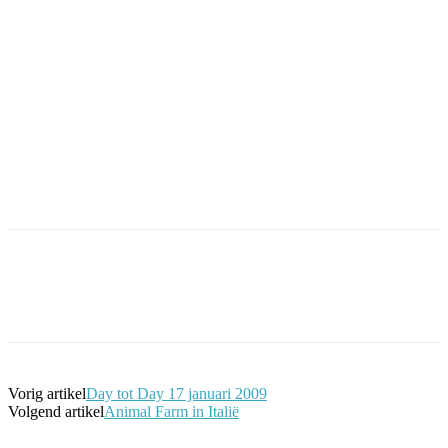
Facebook
Twitter
Pinterest
WhatsApp
Vorig artikel
Day tot Day 17 januari 2009
Volgend artikel
Animal Farm in Italië