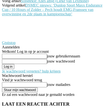
Vorig artikel
Songtekst: Alles altijd (Lieke van Lexmond)
Volgend artikel
DSMEC nieuws: ‘Dunlop Sport Maxx Endurance
Cup / 10 Hours of Zolder – Pech houdt EMG-Franssen van
overwinning en 2de plaats in kampioenschap’
Gtstistop
Aanmelden
Welkom! Log in op je account
jouw gebruikersnaam
jouw wachtwoord
Je wachtwoord vergeten? hulp krijgen
Wachtwoord herstel
Vind je wachtwoord terug
jouw mailadres
Er zal een wachtwoord naar je gemaild worden
LAAT EEN REACTIE ACHTER