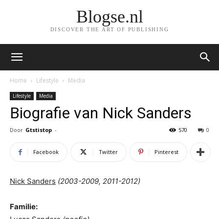
Blogse.nl
DISCOVER THE ART OF PUBLISHING
Home
Lifestyle
Media
Lifestyle
Media
Biografie van Nick Sanders
Door
Gtstistop
-
570
0
Facebook
Twitter
Pinterest
Nick Sanders
(2003-2009, 2011-2012)
Familie: