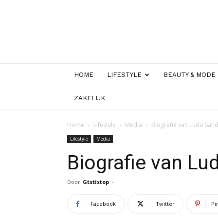
HOME
LIFESTYLE
BEAUTY & MODE
ZAKELIJK
Home
Lifestyle
Media
Biografie van Ludo San
Lifestyle
Media
Biografie van Lu
Door
Gtstistop
-
Facebook
Twitter
Pi