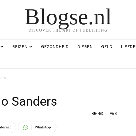
Blogse.nl
DISCOVER THE ART OF PUBLISHING
REIZEN
GEZONDHEID
DIEREN
GELD
LIEFDE
ders
do Sanders
462
0
nterest
WhatsApp