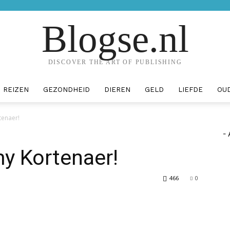
Blogse.nl
DISCOVER THE ART OF PUBLISHING
REIZEN
GEZONDHEID
DIEREN
GELD
LIEFDE
OU
tenaer!
- 
my Kortenaer!
466
0
erest
WhatsApp