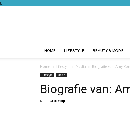
HOME
LIFESTYLE
BEAUTY & MODE
Home
Lifestyle
Media
Biografie van: Amy Kor
Lifestyle
Media
Biografie van: A
Door
Gtstistop
-
Facebook
Twitter
Pint