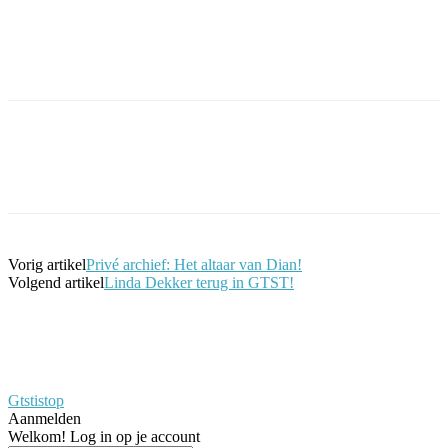
Facebook
Twitter
Pinterest
WhatsApp
Vorig artikel
Privé archief: Het altaar van Dian!
Volgend artikel
Linda Dekker terug in GTST!
Gtstistop
Aanmelden
Welkom! Log in op je account