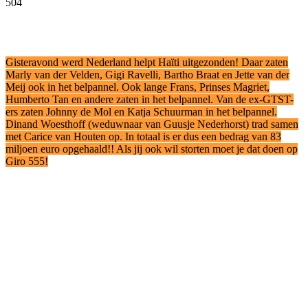
504
Facebook
Twitter
Pinterest
WhatsApp
Gisteravond werd Nederland helpt Haïti uitgezonden! Daar zaten
Marly van der Velden, Gigi Ravelli, Bartho Braat en Jette van der
Meij ook in het belpannel. Ook lange Frans, Prinses Magriet,
Humberto Tan en andere zaten in het belpannel. Van de ex-GTST-
ers zaten Johnny de Mol en Katja Schuurman in het belpannel.
Dinand Woesthoff (weduwnaar van Guusje Nederhorst) trad samen
met Carice van Houten op. In totaal is er dus een bedrag van 83
miljoen euro opgehaald!! Als jij ook wil storten moet je dat doen op
Giro 555!