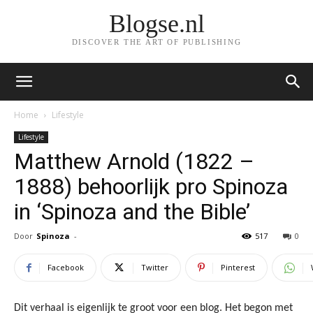
Blogse.nl
DISCOVER THE ART OF PUBLISHING
Home
Lifestyle
Lifestyle
Matthew Arnold (1822 –
1888) behoorlijk pro Spinoza
in ‘Spinoza and the Bible’
Door
Spinoza
-
517
0
Facebook
Twitter
Pinterest
Dit verhaal is eigenlijk te groot voor een blog. Het begon met