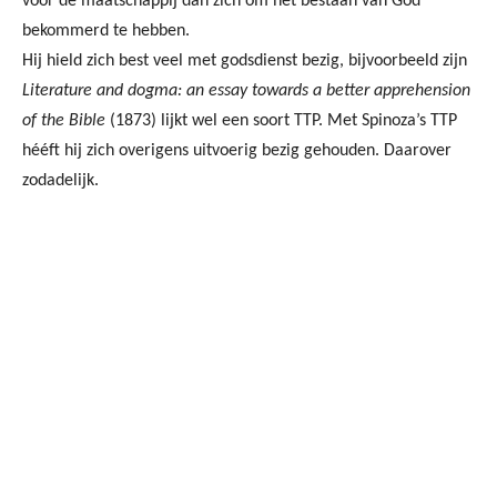
voor de maatschappij dan zich om het bestaan van God
bekommerd te hebben.
Hij hield zich best veel met godsdienst bezig, bijvoorbeeld zijn
Literature and dogma: an essay towards a better apprehension
of the Bible
(1873) lijkt wel een soort TTP. Met Spinoza’s TTP
hééft hij zich overigens uitvoerig bezig gehouden. Daarover
zodadelijk.