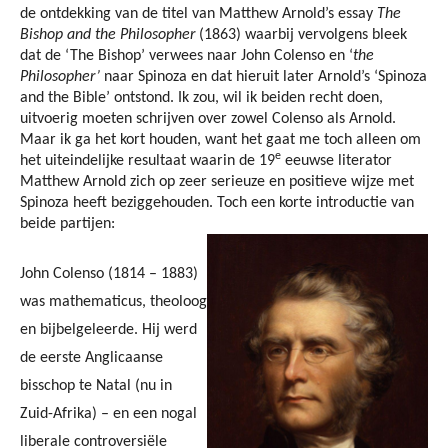
de ontdekking van de titel van Matthew Arnold’s essay
The
Bishop and the Philosopher
(1863) waarbij vervolgens bleek
dat de ‘The Bishop’ verwees naar John Colenso en
‘
the
Philosopher’
naar Spinoza en dat hieruit later Arnold’s ‘Spinoza
and the Bible’ ontstond. Ik zou, wil ik beiden recht doen,
uitvoerig moeten schrijven over zowel Colenso als Arnold.
Maar ik ga het kort houden, want het gaat me toch alleen om
e
het uiteindelijke resultaat waarin de 19
eeuwse literator
Matthew Arnold zich op zeer serieuze en positieve wijze met
Spinoza heeft beziggehouden. Toch een korte introductie van
beide partijen:
John Colenso (1814 – 1883)
was mathematicus, theoloog
en bijbelgeleerde. Hij werd
de eerste Anglicaanse
bisschop te Natal (nu in
Zuid-Afrika) – en een nogal
liberale controversiële