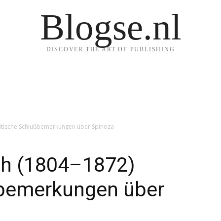
Blogse.nl
DISCOVER THE ART OF PUBLISHING
itische Schlußbemerkungen über Spinoza
ch (1804–1872)
ßbemerkungen über