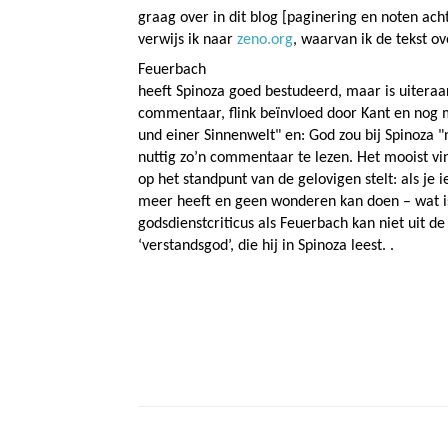
graag over in dit blog [paginering en noten ac
verwijs ik naar
zeno.org
, waarvan ik de tekst o
Feuerbach
heeft Spinoza goed bestudeerd, maar is uiteraard,
commentaar, flink beïnvloed door Kant en nog me
und einer Sinnenwelt" en: God zou bij Spinoza "n
nuttig zo’n commentaar te lezen. Het mooist vind
op het standpunt van de gelovigen stelt: als je i
meer heeft en geen wonderen kan doen – wat i
godsdienstcriticus als Feuerbach kan niet uit de
‘verstandsgod’, die hij in Spinoza leest. .