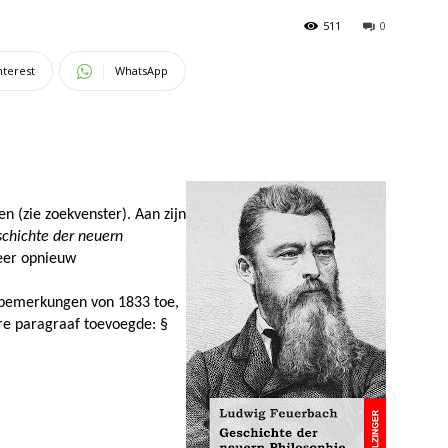
511
0
nterest
WhatsApp
n (zie zoekvenster). Aan zijn
chichte der neuern
weer opnieuw
ußbemerkungen von 1833 toe,
ere paragraaf toevoegde: §