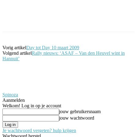
Facebook
Twitter
Pinterest
WhatsApp
Vorig artikel
Day tot Day 10 maart 2009
Volgend artikel
Rally nieuws: ‘ASAF – Van den Heuvel wint in
Hannuit’
Spinoza
Aanmelden
Welkom! Log in op je account
jouw gebruikersnaam
jouw wachtwoord
Je wachtwoord vergeten? hulp krijgen
Wachtwoord herstel