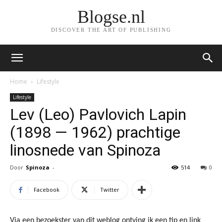
Blogse.nl
DISCOVER THE ART OF PUBLISHING
Home
Lifestyle
Lifestyle
Lev (Leo) Pavlovich Lapin
(1898 — 1962) prachtige
linosnede van Spinoza
Door
Spinoza
-
514
0
Facebook
Twitter
Via een bezoekster van dit weblog ontving ik een tip en link