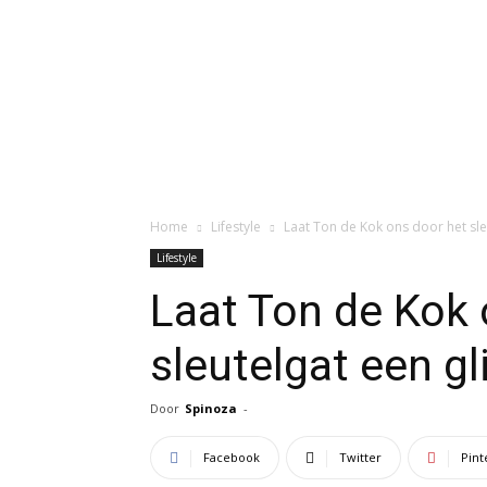
Home
Lifestyle
Laat Ton de Kok ons door het sle
Lifestyle
Laat Ton de Kok 
sleutelgat een g
Door
Spinoza
-
Facebook
Twitter
Pint