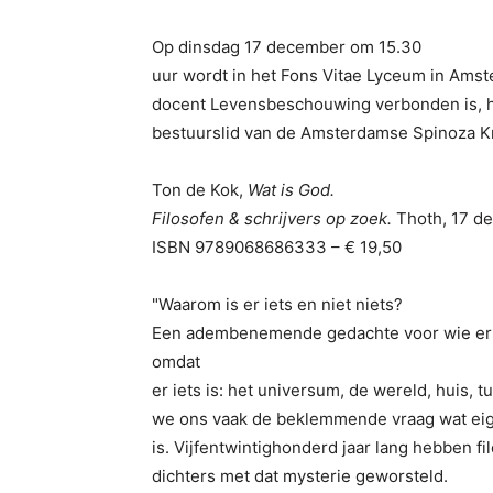
Op dinsdag 17 december om 15.30
uur wordt in het Fons Vitae Lyceum in Amst
docent Levensbeschouwing verbonden is, 
bestuurslid van de Amsterdamse Spinoza Kr
Ton de Kok,
Wat is God.
Filosofen & schrijvers op zoek.
Thoth, 17 d
ISBN 9789068686333 – € 19,50
"Waarom is er iets en niet niets?
Een adembenemende gedachte voor wie er ev
omdat
er iets is: het universum, de wereld, huis, t
we ons vaak de beklemmende vraag wat eigen
is. Vijfentwintighonderd jaar lang hebben fi
dichters met dat mysterie geworsteld.