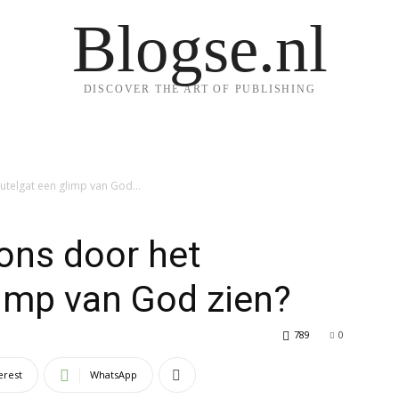
Blogse.nl
DISCOVER THE ART OF PUBLISHING
utelgat een glimp van God...
ons door het
limp van God zien?
789
0
erest
WhatsApp