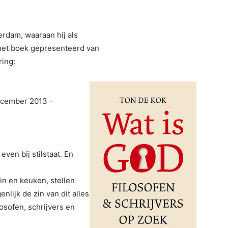
erdam, waaraan hij als
het boek gepresenteerd van
ing:
ecember 2013 –
en bij stilstaat. En
uin en keuken, stellen
lijk de zin van dit alles
losofen, schrijvers en