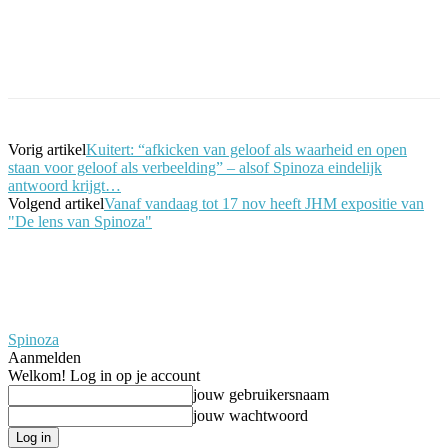
Facebook
Twitter
Pinterest
WhatsApp
Vorig artikel
Kuitert: “afkicken van geloof als waarheid en open
staan voor geloof als verbeelding” – alsof Spinoza eindelijk
antwoord krijgt…
Volgend artikel
Vanaf vandaag tot 17 nov heeft JHM expositie van
"De lens van Spinoza"
Spinoza
Aanmelden
Welkom! Log in op je account
jouw gebruikersnaam
jouw wachtwoord