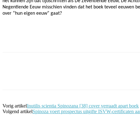
het kunnen zijn dat tijdschriften als De Zeventiende Eeuw, De Acht
Negentiende Eeuw misschien vinden dat het boek teveel eeuwen bes
over “hun eigen eeuw” gaat?
Facebook
Twitter
Pinterest
WhatsApp
Vorig artikel
Inutilis scientia Spinozana [38] cover verraadt apart boek
Volgend artikel
Spinoza voert prospectus uitgifte ISVW-certificaten aa