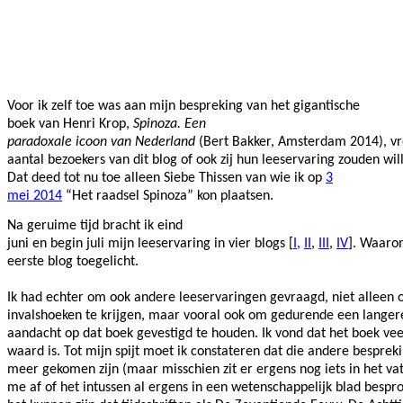
Facebook
Twitter
Pinterest
WhatsApp
Voor ik zelf toe was aan mijn bespreking van het gigantische
boek van Henri Krop,
Spinoza. Een
paradoxale icoon van Nederland
(Bert Bakker, Amsterdam 2014), vr
aantal bezoekers van dit blog of ook zij hun leeservaring zouden wil
Dat deed tot nu toe alleen Siebe Thissen van wie ik op
3
mei 2014
“Het raadsel Spinoza” kon plaatsen.
Na geruime tijd bracht ik eind
juni en begin juli mijn leeservaring in vier blogs [
I,
II
,
III
,
IV
]. Waarom
eerste blog toegelicht.
Ik had echter om ook andere leeservaringen gevraagd, niet alleen
invalshoeken te krijgen, maar vooral ook om gedurende een langer
aandacht op dat boek gevestigd te houden. Ik vond dat het boek ve
waard is. Tot mijn spijt moet ik constateren dat die andere besprek
meer gekomen zijn (maar misschien zit er ergens nog iets in het vat
me af of het intussen al ergens in een wetenschappelijk blad bespro