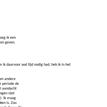
oeg ik een
len geven.
 ik daarvoor wat tijd nodig had, heb ik in het
 om andere
e periode de
el aandacht
ingen niet
). Ik vraag
ken is. Zou