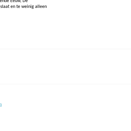
tiende Eeuw, De
laat en te weinig alleen
n