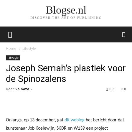
Blogse.nl
DISCOVER THE ART OF PUBLISHING
Home
Lifestyle
Lifestyle
Joseph Semah’s plastiek voor
de Spinozalens
Door
Spinoza
-
851
0
Facebook
Twitter
Pinterest
Wh
Onlangs, op 13 december, gaf
dit weblog
het bericht door dat
kunstenaar Job Koelewijn, SKOR en W139 een project