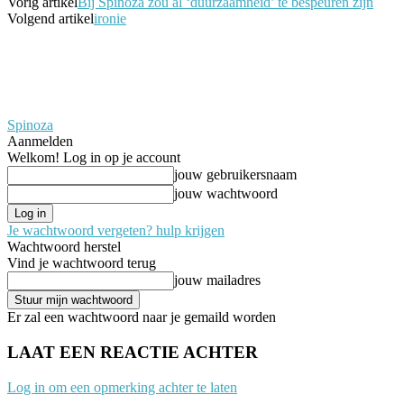
Vorig artikel
Bij Spinoza zou al ‘duurzaamheid’ te bespeuren zijn
Volgend artikel
ironie
Spinoza
Aanmelden
Welkom! Log in op je account
jouw gebruikersnaam
jouw wachtwoord
Je wachtwoord vergeten? hulp krijgen
Wachtwoord herstel
Vind je wachtwoord terug
jouw mailadres
Er zal een wachtwoord naar je gemaild worden
LAAT EEN REACTIE ACHTER
Log in om een opmerking achter te laten