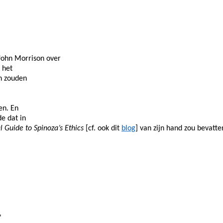
 John Morrison over
 het
n zouden
en. En
de dat in
l Guide to Spinoza’s Ethics
[cf. ook dit
blog
] van zijn hand zou bevatte
"