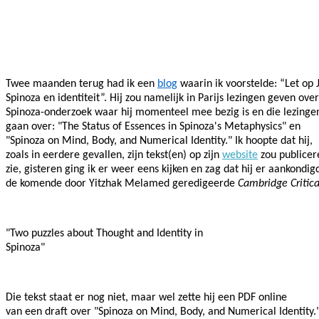
Facebook
Twitter
Pinterest
WhatsApp
Twee maanden terug had ik een
blog
waarin ik voorstelde: “Let op
Spinoza en identiteit”. Hij zou namelijk in Parijs lezingen geven over
Spinoza-onderzoek waar hij momenteel mee bezig is en die lezinge
gaan over: "The Status of Essences in Spinoza's Metaphysics" en
"Spinoza on Mind, Body, and Numerical Identity." Ik hoopte dat hij,
zoals in eerdere gevallen, zijn tekst(en) op zijn
website
zou publicer
zie, gisteren ging ik er weer eens kijken en zag dat hij er aankondig
de komende door Yitzhak Melamed geredigeerde
Cambridge Critica
"Two puzzles about Thought and Identity in
Spinoza"
Die tekst staat er nog niet, maar wel zette hij een PDF online
van een draft over "Spinoza on Mind, Body, and Numerical Identity.