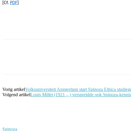
[Cf.
PDF
]
Facebook
Twitter
Pinterest
WhatsApp
Vorig artikel
Volksuniversiteit Amsterdam start Spinoza Ethica studieg
Volgend artikel
Louis Millet (1921 – ) verspreidde ook Spinoza-kenni
Spinoza