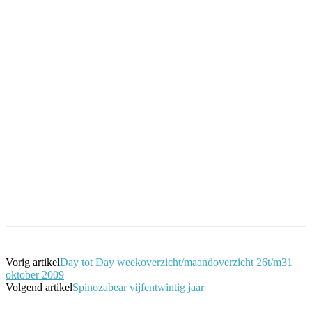
Facebook
Twitter
Pinterest
WhatsApp
Vorig artikel
Day tot Day weekoverzicht/maandoverzicht 26t/m31
oktober 2009
Volgend artikel
Spinozabear vijfentwintig jaar