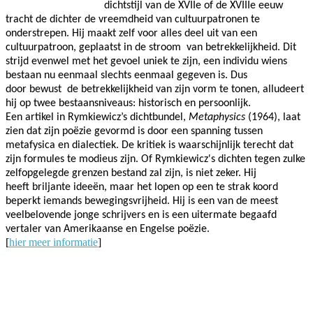
dichtstijl van de XVIIe of de XVIIIe eeuw
tracht de dichter de vreemdheid van cultuurpatronen te
onderstrepen. Hij maakt zelf voor alles deel uit van een
cultuurpatroon, geplaatst in de stroom
van betrekkelijkheid. Dit
strijd evenwel met het gevoel uniek te zijn, een individu wiens
bestaan nu eenmaal slechts eenmaal gegeven is. Dus
door bewust de betrekkelijkheid van zijn vorm te tonen, alludeert
hij op twee bestaansniveaus: historisch en persoonlijk.
Een artikel in Rymkiewicz’s dichtbundel,
Metaphysics
(1964), laat
zien dat zijn poëzie gevormd is door een spanning tussen
metafysica en dialectiek. De kritiek is waarschijnlijk terecht dat
zijn formules te modieus zijn. Of Rymkiewicz's dichten tegen zulke
zelfopgelegde grenzen bestand zal zijn, is niet zeker. Hij
heeft briljante ideeën, maar het lopen op een te strak koord
beperkt iemands bewegingsvrijheid. Hij is een van de meest
veelbelovende jonge schrijvers en is een uitermate begaafd
vertaler van Amerikaanse en Engelse poëzie.
[
hier meer informatie
]