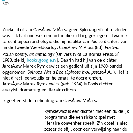
503
Facebook
Twitter
Pinterest
WhatsApp
Zoekend of van
CzesÅ‚aw MiÅ‚osz geen Spinozagedicht te vinden
was – ik had ooit wel een hint in die richting gekregen – kwam ik
terecht bij een anthologie die hij maakte van Poolse dichters van
na de Tweede Wereldoorlog:
CzesÅ‚aw MiÅ‚osz (Ed),
Postwar
e
Polish poetry: an anthology
[
University of California Press, 3
1983; zie bij
books.google.nl
]. Daarin had hij van de dichter
JarosÅ‚aw Marek Rymkiewicz
een gedicht uit zijn 1960-bundel
opgenomen:
Spinoza Was a Bee (
Spinoza by
Å‚
pszczo
Å‚
Ä…
)
. Het is
niet direct, eenvoudig en helemaal te doorgronden.
JarosÅ‚aw Marek Rymkiewicz (geb.
1934) is Pools dichter,
essayist, dramaturg en literair criticus.
Ik geef eerst de toelichting van
CzesÅ‚aw MiÅ‚osz.
Rymkiewicz is een dichter met een duidelijk
programma die een riskant spel met
literaire conventies speelt. Z'n opzet is niet
zozeer de stijl: door een verwijzing naar de