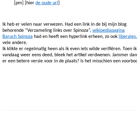
[pm] [hier
de oude url
]
Ik heb er velen naar verwezen. Had een link in de bij mijn blog
behorende “Verzameling links over Spinoza”,
wikipediapagina
Baruch Spinoza
had en heeft een hyperlink erheen, zo ook
liberales
vele andere.
Ik klikte er regelmatig heen als ik even iets wilde verifiëren. Toen ik
vandaag weer eens deed, bleek het artikel verdwenen. Jammer d
er een betere versie voor in de plaats? Is het misschien een voorb
Facebook
Twitter
Pinterest
WhatsApp