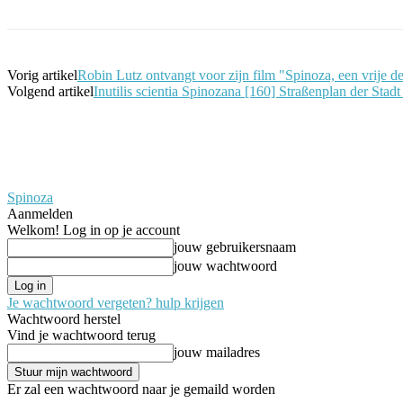
Vorig artikel
Robin Lutz ontvangt voor zijn film "Spinoza, een vrije 
Volgend artikel
Inutilis scientia Spinozana [160] Straßenplan der Stad
Spinoza
Aanmelden
Welkom! Log in op je account
jouw gebruikersnaam
jouw wachtwoord
Je wachtwoord vergeten? hulp krijgen
Wachtwoord herstel
Vind je wachtwoord terug
jouw mailadres
Er zal een wachtwoord naar je gemaild worden