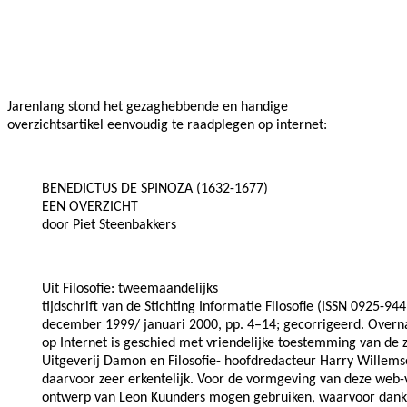
Facebook
Twitter
Pinterest
WhatsApp
Jarenlang stond het gezaghebbende en handige
overzichtsartikel eenvoudig te raadplegen op internet:
BENEDICTUS DE SPINOZA (1632-1677)
EEN OVERZICHT
door Piet Steenbakkers
Uit Filosofie: tweemaandelijks
tijdschrift van de Stichting Informatie Filosofie (ISSN 0925-9449
december 1999/ januari 2000, pp. 4–14; gecorrigeerd. Overna
op Internet is geschied met vriendelijke toestemming van de z
Uitgeverij Damon en Filosofie- hoofdredacteur Harry Willems
daarvoor zeer erkentelijk. Voor de vormgeving van deze web-v
ontwerp van Leon Kuunders mogen gebruiken, waarvoor dank