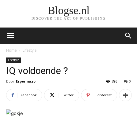
Blogse.nl
DISCOVER THE ART OF PUBLISHING
Home
Lifestyle
Lifestyle
IQ voldoende ?
Door
Espermuzo
-
786
0
Facebook
Twitter
Pinterest