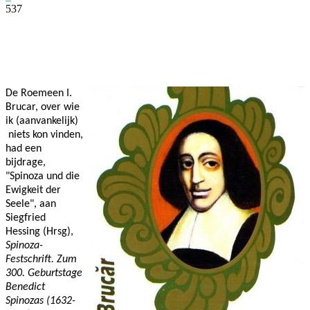
537
Facebook
Twitter
Pinterest
WhatsApp
De Roemeen I.
Brucar, over wie
ik (aanvankelijk)
niets kon vinden,
had een
bijdrage,
"Spinoza und die
Ewigkeit der
Seele", aan
Siegfried
Hessing (Hrsg),
Spinoza-
Festschrift. Zum
300. Geburtstage
Benedict
Spinozas (1632-