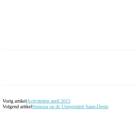
Facebook
Twitter
Pinterest
WhatsApp
Vorig artikel
Activiteiten april 2015
Volgend artikel
Spinoza op de Universiteit Saint-Denis