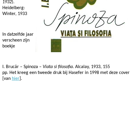
1932
).
Heidelberg:
Winter, 1933
In datzelfde jaar
verscheen zijn
boekje
I. Brucãr – Spinoza –
Viata si filosofia
. Alcalay, 1933, 155
pp. Het kreeg een tweede druk bij Hasefer in 1998 met deze cover
[van
hier
].