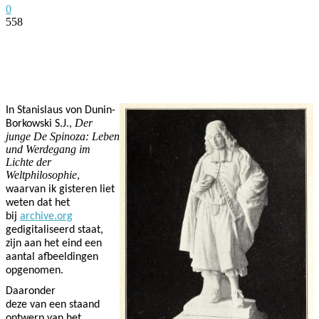
0
558
Facebook
Twitter
Pinterest
WhatsApp
In
Stanislaus von Dunin-
Der
Borkowski S.J.,
junge De Spinoza: Leben
und Werdegang im
Lichte der
Weltphilosophie
,
waarvan ik gisteren liet
weten dat het
bij
archive.org
gedigitaliseerd staat,
zijn aan het eind een
aantal afbeeldingen
opgenomen.
Daaronder
deze van een staand
ontwerp van het