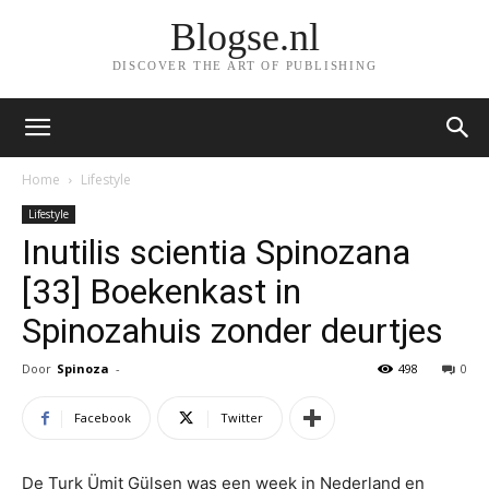
Blogse.nl
DISCOVER THE ART OF PUBLISHING
Home
Lifestyle
Lifestyle
Inutilis scientia Spinozana
[33] Boekenkast in
Spinozahuis zonder deurtjes
Door
Spinoza
-
498
0
Facebook
Twitter
De Turk Ümit Gülsen was een week in Nederland en