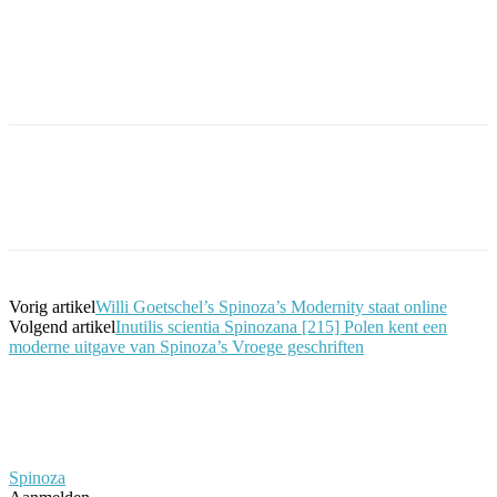
Facebook
Twitter
Pinterest
WhatsApp
Vorig artikel
Willi Goetschel’s Spinoza’s Modernity staat online
Volgend artikel
Inutilis scientia Spinozana [215] Polen kent een
moderne uitgave van Spinoza’s Vroege geschriften
Spinoza