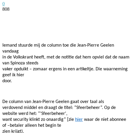
0
808
Facebook
Twitter
Pinterest
WhatsApp
Iemand stuurde mij de column toe die Jean-Pierre Geelen
vandaag
in de Volkskrant heeft, met de notitie dat hem opviel dat de naam
van Spinoza steeds
vaker opduikt – zomaar ergens in een artikeltje. Die waarneming
geef ik hier
door.
De column van Jean-Pierre Geelen gaat over taal als
verdovend middel en draagt de titel: “Sfeerbeheer”. Op de
website werd het: “'Sfeerbeheer',
want security klinkt zo onaardig” [zie
hier
waar de niet abonnee
of –betaler alleen het begin te
zien krijgt).