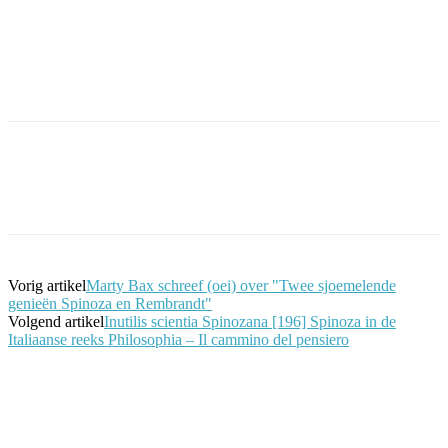
Facebook
Twitter
Pinterest
WhatsApp
Vorig artikel
Marty Bax schreef (oei) over "Twee sjoemelende
genieën Spinoza en Rembrandt"
Volgend artikel
Inutilis scientia Spinozana [196] Spinoza in de
Italiaanse reeks Philosophia – Il cammino del pensiero