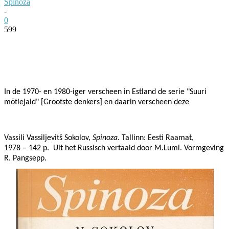
Spinoza
-
0
599
Facebook
Twitter
Pinterest
WhatsApp
In de 1970- en 1980-iger verscheen in Estland de serie "Suuri
mõtlejaid" [Grootste denkers] en daarin verscheen deze
Vassili Vassiljevitš Sokolov,
Spinoza
. Tallinn: Eesti Raamat,
1978 – 142 p.
Uit het Russisch vertaald door M.Lumi. Vormgeving
R. Pangsepp.