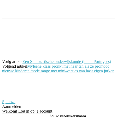
Facebook
Twitter
Pinterest
WhatsApp
Vorig artikel
Een Spinozistische onderwijskunde (in het Portugees)
Volgend artikel
Myleene klass pronkt met haar tan als ze promoot
nieuwe kinderen mode range met mini-versies van haar eigen jurken
Spinoza
Aanmelden
Welkom! Log in op je account
jouw gebruikersnaam