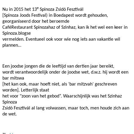
e
Nu in 2015 het 13
Spinoza Zsidó Fesztivál
[Spinoza Joods Festival) in Boedapest wordt gehouden,
georganiseerd door het beroemde
CaféRestaurant Spinozahaz of Szinhaz, kan ik het wel een keer in
Spinoza.blogse
vermelden. Eventueel ook voor wie nog iets aan vakantie wil
plannen…
Een joodse jongen die de leeftijd van dertien jaar bereikt,
wordt verantwoordelijk onder de joodse wet, d.w.z. hij wordt een
bar mitswa
[het kan ook, maar hoeft niet, als ‘bar mitzvah’ geschreven
worden]. Letterlijk staat
het voor "zoon van het gebod”. Waarschijnlijk was het Szinhaz
Spinoza
Zsidó Fesztivál al lang volwassen, maar toch, men houde zich aan
de wet.