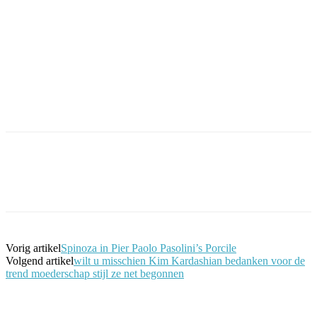
Facebook
Twitter
Pinterest
WhatsApp
Vorig artikel
Spinoza in Pier Paolo Pasolini’s Porcile
Volgend artikel
wilt u misschien Kim Kardashian bedanken voor de
trend moederschap stijl ze net begonnen