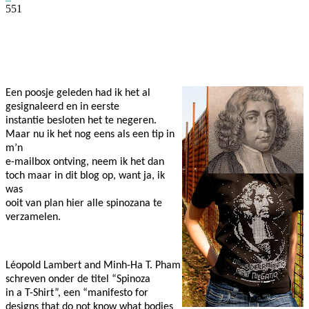
551
Facebook
Twitter
Pinterest
WhatsApp
Een poosje geleden had ik het al
gesignaleerd en in eerste
instantie besloten het te negeren.
Maar nu ik het nog eens als een tip in
m’n
e-mailbox ontving, neem ik het dan
toch maar in dit blog op, want ja, ik
was
ooit van plan hier alle spinozana te
verzamelen.
Léopold Lambert and Minh-Ha T. Pham
schreven onder de titel “Spinoza
in a T-Shirt”, een “manifesto for
designs that do not know what bodies