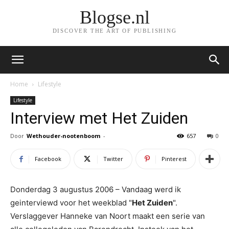
Blogse.nl
DISCOVER THE ART OF PUBLISHING
Home
Lifestyle
Lifestyle
Interview met Het Zuiden
Door
Wethouder-nootenboom
-
657
0
Facebook
Twitter
Pinterest
Donderdag 3 augustus 2006 – Vandaag werd ik
geinterviewd voor het weekblad "
Het Zuiden
".
Verslaggever Hanneke van Noort maakt een serie van